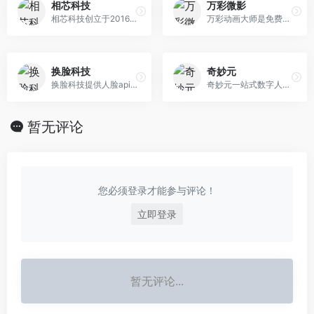
相芯科技
万彩微影
相芯科技创立于2016年，以“元宇宙搭建者”为发展愿景，以“创造更真实的数字世界”为企业使命，专注于计算机图形学和人工智能技术的深度融合， 推动XR技术创新和产业应用，自主研发的“虚拟数字人引擎”和“超写实数字物平台”已在逾千家国内外企业得到规模化应用。
万彩动画大师是免费易上手的动画制作软件,MG动画制作软件,动画视频制作软件,微课制作软件,可用来制作企业宣传片,产品介绍短片,趣味课件视频,微课视频,演示演讲动画视频等.
换脸科技
奇妙元
换脸科技提供人脸api支持图片换脸、视频换脸等人脸融合技术，可用于影视替身换脸、视频换脸、直播换脸、视频变脸、景区换脸等场景，为开发者提供api调用，为企业提ai创意支持。
奇妙元一站式数字人视频制作和直播平台，打通从“AI写作”、“AI绘画”、“AI配音”到“数字人视频制作”内容创作全流程；已为等数百家行业客户提供数字形象定制服务，提供包括“一张照片驱动”，“2.5D真人克隆”，“3D定制及IP活化”等多种数字形象克隆方案；告别真人录制，使用一站式数字形象编辑器，轻松制作数字人视频和直播。
暂无评论
您必须登录才能参与评论！
立即登录
暂无评论...