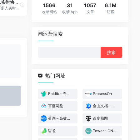
金山文档 – 多人实时协作的在线Office
1566
31
1057
6.1M
金山文档是一款可多人实时协作编辑的文档创作工具。修改后自动保存，无需转换格式，告别反复传文件。支持设置不同成员查看或编辑权限。数据安全隔离、实时同步，与他人共享工作资料，轻松完成文档协作任务。
收录网站
收录 App
文章
访客
潮运营搜索
搜
索：
热门网址
Baklib – 专业的知识库及帮助文档制作软件
ProcessOn
百度网盘
金山文档 – 多人实时协作的在线Office
蓝湖 – 高效的产品设计协作平台
百度脑图
语雀
Tower – ONES旗下团队协作工具