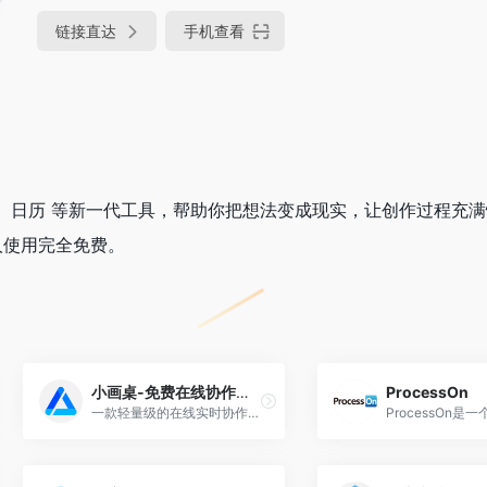
链接直达
手机查看
、日历 等新一代工具，帮助你把想法变成现实，让创作过程充
，个人使用完全免费。
小画桌-免费在线协作白板
ProcessOn
一款轻量级的在线实时协作白板，内置音频加密传输，适用于团队远程会议、头脑风暴、在线授课、UI需求评审等场景，致力提升团队效率。