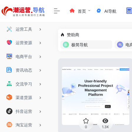
首页
AI导航
运营工具
赞助商
运营资源
极简导航
电
电商平台
资讯动态
交流学习
渠道货源
抖音运营
淘宝运营
0
1.3K