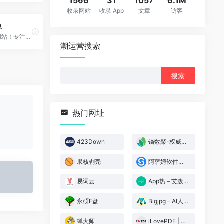
1566
31
1057
6.1M
收录网站
收录 App
文章
访客
界
极具特色的软件网站！专注于推荐优秀软件、APP应用和互联网资源，每篇图文评测都极其用心，并提供大量软件资源下载。
潮运营搜索
搜
索：
热门网址
423Down
镝数聚-权威数据
果核剥壳
阿萨姆软件（盒子部落）
易词云
App热 – 艾泼热（原心海e站）
永硕E盘
Bigjpg – AI人工智能图片无损放大
蝉大师
iLovePDF | 为PDF爱好者提供的PDF文件在线处理工具