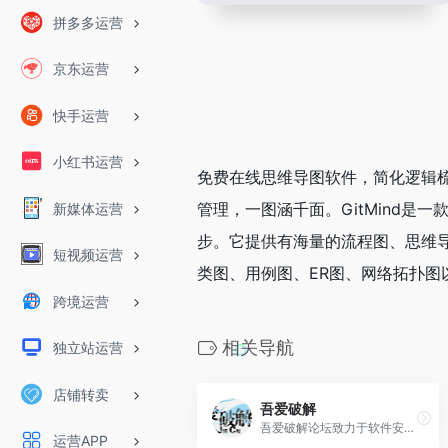
拼多多运营
京东运营
快手运营
小红书运营
免费在线思维导图软件，简化逻辑
管理，一图涵千面。GitMind是一款
新媒体运营
步。它提供有海量的流程图、思维
短视频运营
类图、用例图、ER图、网络拓扑图
跨境运营
相关导航
独立站运营
店铺转卖
吾爱破解
吾爱破解论坛致力于软件安全与病毒分析的前沿，丰富的技术版块交相辉映，由无数热衷于软件加密解密及反病毒爱好者共同维护
运营APP