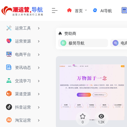
首页
AI导航
运营工具
赞助商
运营资源
极简导航
电
电商平台
资讯动态
交流学习
渠道货源
抖音运营
淘宝运营
0
1.2K