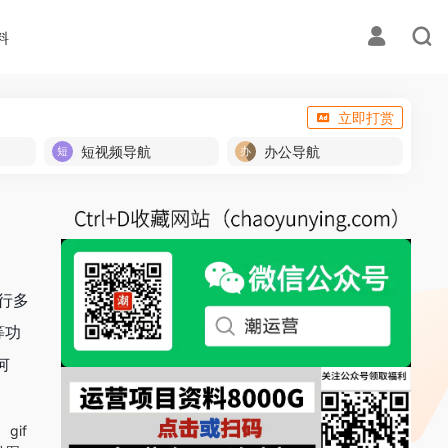
料
立即打赏
短视频导航
办公导航
进行多
等功
何
gif