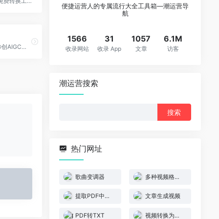
PDF转Word在线免费转换工具HiPDF，是A股上市公司万兴科技旗下实力产品，是一款完全免费的PDF在线编辑工具。文档转换精确率高，可以免费将PDF转Word，还有PDF在线压缩、PDF合并、图片转PDF格式等多种功能，能满足不同的需求。
便捷运营人的专属流行大全工具箱—潮运营导
航
1566
31
1057
6.1M
一帧秒创是基于秒创AIGC引擎的智能AI内容生成平台，包含AI数字人、AI帮写、AI视频、AI作画等AIGC工具，可将百家号、公众号、头条号、搜狐号、新浪微博、小红书等文章一键转视频，一键生成数字人播报视频，为企业及自媒体提供一站式视频生产，全面提升内容创作效率。
收录网站
收录 App
文章
访客
潮运营搜索
搜
索：
热门网址
歌曲变调器
多种视频格式转换
提取PDF中文本
文章生成视频
PDF转TXT
视频转换为文稿