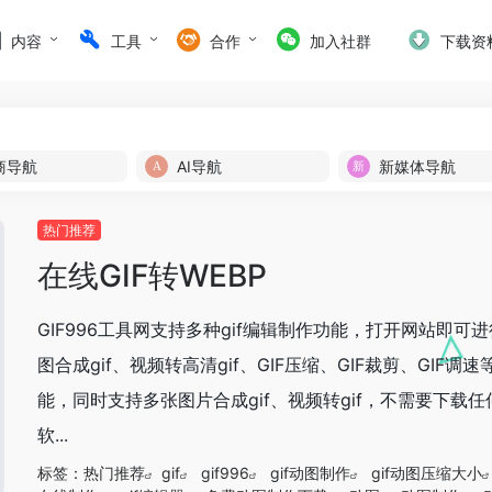
内容
工具
合作
加入社群
下载资
商导航
AI导航
新媒体导航
热门推荐
在线GIF转WEBP
GIF996工具网支持多种gif编辑制作功能，打开网站即可
图合成gif、视频转高清gif、GIF压缩、GIF裁剪、GIF调速
能，同时支持多张图片合成gif、视频转gif，不需要下载任
软...
标签：
热门推荐
gif
gif996
gif动图制作
gif动图压缩大小