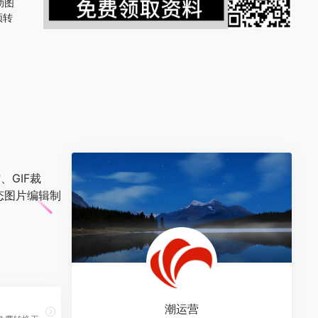
动图
频转
、GIF裁
态图片编辑制
潮运营