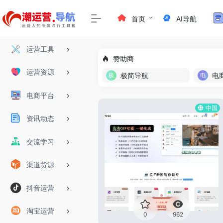
首页
AI导航
运营工具
赞助商
运营资源
极简导航
电
电商平台
中国
资讯动态
交流学习
渠道货源
抖音运营
淘宝运营
0
962