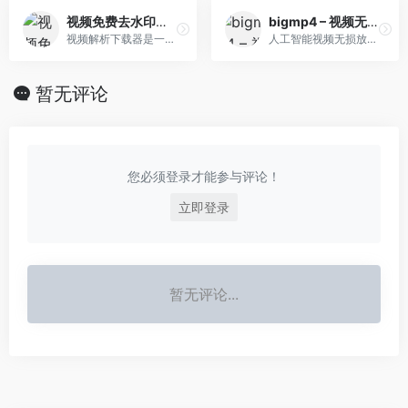
视频免费去水印工具
bigmp4 – 视频无损放大、黑白视频上色
视频解析下载器是一款功能强大的视频下载工具，能够支持超过全网100+视频网站的视频解析和下载。
人工智能视频无损放大，使用2022年最先进人工智能 AI 模型，能将视频无损高清放大、增强画质、智能补帧使画面丝滑流畅栩栩如生同时支持黑白视频上色和慢动作。
暂无评论
您必须登录才能参与评论！
立即登录
暂无评论...