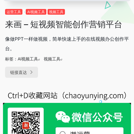
运营工具
Al视频工具
视频工具
来画 – 短视频智能创作营销平台
像做PPT一样做视频，简单快速上手的在线视频办公创作平
台。
标签：
Al视频工具
视频工具
链接直达