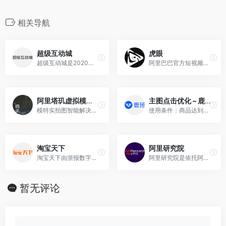
相关导航
超级互动城
虎眼
超级互动城是2020年，结合当下市场/消费者趋势，承接品牌/店铺营销痛点，应势而生的全新产品。
阿里巴巴官方短视频平台
阿里塔玑虚拟模特 – 报名体验入口
主图点击优化 – 鹿班
模特实拍图智能解决方案，通过服装纹理映射与重建技术对输入服装进行3D重建，通过模特人脸合成技术塑造高清真实3D模特，进行系统+人工的实拍图渲染。
使用条件：商品达到一定曝光量，会进入我们的搜索场景—主图测图专属商品池，入池后才能进行测图
淘宝天下
阿里研究院
淘宝天下由浙报数字文化集团股份有限公司与浙江淘宝网络有限公司合作成立。
阿里研究院是依托阿里巴巴集团海量数据、深耕小企业前沿案例、集结全球商业智慧，以开放、合作、共建、共创的方式打造具影响力的新商业知识平台。
暂无评论