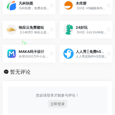
凡科快图
木疙瘩
凡科快图，免费在线图片编辑软件，免下载，丰富版权资源，海量图片设计模板，不用ps，1分钟在线制作图片，超简单3步操作，完成在线作图，支持抠图、压缩、分割、加水印、旋转等图片编辑。
【H5】H5融媒体内容制作平台，提供多版本制作工具、编辑器，数据等服务。
响应云免费建站
24好玩
【小程序】响应云是免费可视化拖拽建网站的平台,让建站更简单。
【H5】小白3分钟创建刷屏级H5，支持嵌入小程序运营，快速实现增粉、
MAKA码卡设计
人人秀 | 免费h5页面制作工具
全球3000万中小企业用户使用的在线平面设计工具，MAKA免费提供海量精美平面设计素材，快速在线PS，随时随地编辑设计模板，一键稿定设计，支持下载高清素材图片。
人人秀是制作H5页面、H5游戏、微信活动、H5活动、涨粉活动的利器。
暂无评论
您必须登录才能参与评论！
立即登录