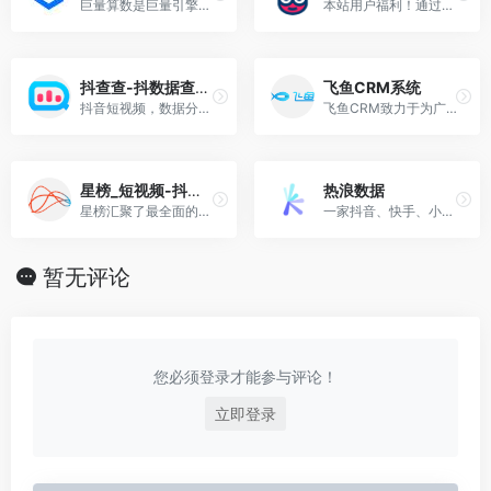
巨量算数是巨量引擎旗下内容消费趋势洞察品牌。以今日头条、抖音、西瓜视频等内容消费场景为依托，巨量算数官网输出内容趋势、产业研究、广告策略等前沿的洞察与观点，同时，开放算数指数、算数榜单等营销分析工具，满足企业、营销从业者、创作者等数据洞察需求。
本站用户福利！通过本站链接进入播动师注册，可享受免费试用企业版三天！（您自己直接进入播动师官网注册，只能免费试用一天！而且只是个人版。）
抖查查-抖数据查询平台
飞鱼CRM系统
抖音短视频，数据分析平台。
飞鱼CRM致力于为广告主搭建高效的客户管理系统，通过连接广告投放与线索数据，深度挖掘线索背后的价值，降低您的线索处理成本。
星榜_短视频-抖音短视频助手
热浪数据
星榜汇聚了最全面的全网短视频数据，是国内权威的短视频数据开放平台。
一家抖音、快手、小红书等社交短视频直播数据分析平台
暂无评论
您必须登录才能参与评论！
立即登录