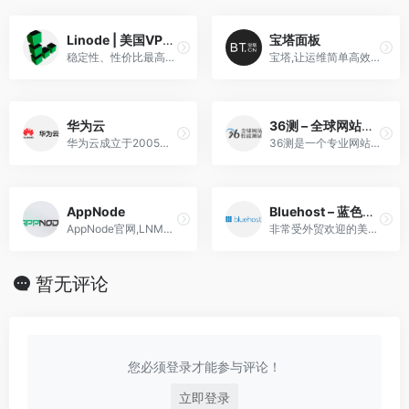
Linode | 美国VPS主机
宝塔面板
稳定性、性价比最高的VPS提供商
宝塔,让运维简单高效。面板支持Linux与Windows系统。一键配置:LAMP/LNMP、网站、数据库、FTP、SSL,通过Web端轻松管理服务器。
华为云
36测 – 全球网站性能测试
华为云成立于2005年，隶属于华为公司 ，在北京、深圳、南京、美国等多地设立有研发和运营机构，贯彻华为公司“云、管、端”的战略方针，汇集海内外优秀技术人才，专注于云计算中公有……
36测是一个专业网站测速工具，在美国、英国、德国、法国、澳大利亚、韩国、日本、印度、南非、中东等20多个国家和地区都设有检测节点，可帮您模拟这些地区用户的网站访问体验
AppNode
Bluehost – 蓝色主机
AppNode官网,LNMP,LAMP,Linux 服务器管理面板,可视化、简易高效、操作透明、高可扩展，SSL证书购买，COMODO，RapidSSL，Geotrust
非常受外贸欢迎的美国主机，Bluehost是美国最大的虚拟主机服务商之一
暂无评论
您必须登录才能参与评论！
立即登录