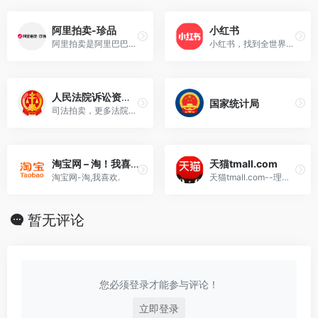
阿里拍卖-珍品
小红书
阿里拍卖是阿里巴巴旗下拍卖平台，提供具有独特性或有较高附加值商品的拍卖，包括司法拍卖及珍品拍卖。司法拍卖有房产、机动车等诉讼资产拍卖。珍品拍卖有书画，珠宝，紫砂陶瓷等...
小红书，找到全世界的好东西！和全球千万用户一起分享海外新货，笔记多多、测评满满，足不出户就能逛遍全世界，选购必备的海外口碑单品、护肤彩妆、时尚穿搭、家电数码、保健美食！
人民法院诉讼资产网
国家统计局
司法拍卖，更多法院拍卖信息尽在人民法院诉讼资产网确保司法拍卖的公开、公平、公正！
淘宝网 – 淘！我喜欢
天猫tmall.com
淘宝网-淘,我喜欢.
天猫tmall.com--理想生活上天猫
暂无评论
您必须登录才能参与评论！
立即登录