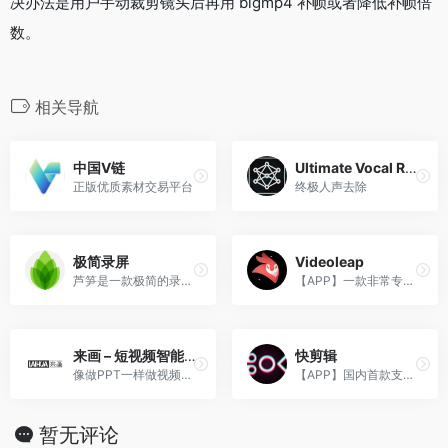
决办法是用户手动裁剪镜头后再用 bigmp4 补帧或者降低补帧倍
数。
相关导航
中国V链
Ultimate Vocal Remover v5
正版优质素材交易平台
终极人声去除
极简录屏
Videoleap
芦笋是一款极简的录屏分享工具，支持屏幕+人像同时录制，可一键分享视频链接，对方无需下载和安装即可观看和评论。芦笋让沟通更高效、更有效。
【APP】一款非常专业的视频剪辑软件，让你在手机上也能制作出专业的视频效果
来画 – 短视频智能创作营销平台
快剪辑
像做PPT一样做视频，简单快速上手的在线视频办公创作平台。
【APP】国内首款支持在线视频剪辑的软件，拥有强大的视频录制、合成等功能。
暂无评论