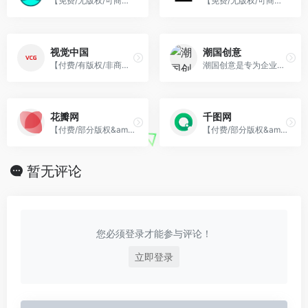
【免费/无版权/可商用】阿里巴巴矢量图标库，提供矢量图标下载、在线存储等功能。
【免费/无版权/可商用】清新的生活气息类图片，任何使用，都很百搭。
视觉中国
潮国创意
【付费/有版权/非商用】一个致力于设计作品分享、发现、售卖的专业平台。
潮国创意是专为企业和个人提供正版商用3d图片素材、电商设计海报、节日节气模板、立体背景、国潮风格等创意设计网站;找3d图片素材、电商设计海报、节日节气模板、立体
花瓣网
千图网
【付费/部分版权&amp;商用】帮你采集、收集灵感，保存有用的素材，晒晒自己想要的东西。
【付费/部分版权&amp;商用】1000万+图库，让你的创意多一份新意。
暂无评论
您必须登录才能参与评论！
立即登录