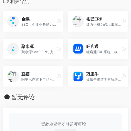
相关导航
金蝶
彬匠ERP
EBC（企业业务能力）包含五大能力： 链接客户、链接伙伴、链接员工、链接万物、数据驱动
致力于成为跨境出海企业最信赖的定制化解决方案服务商，聚焦于为规模性客户赋能其全球业务，产品定位于全场景、一站式、业财一体化的解决方案！
聚水潭
旺店通
聚水潭SaaS ERP, 支持免费试用, 不限使用人数。 支持跨平台多店铺, 库存统一管理, 智能审单,快速配货, 订单管理
旺店通ERP系统一款专为电商量身定做的ERP系统软件,提供专业的企业ERP管理系统和WMS仓储管理系统的解决方案
宜搭
万里牛
阿里巴巴旗下产品~宜搭-低代码的企业应用搭建SAAS平台-阿里巴巴旗下产品
提供全渠道零售解决方案 助力企业降本增效、智能决策
暂无评论
您必须登录才能参与评论！