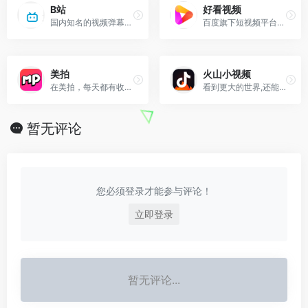
B站
好看视频
国内知名的视频弹幕网站。
百度旗下短视频平台。你喜欢的才好看。款强大的剧本办公写作软件。专注强大的文字处理功能和专业的脚本格式。
美拍
火山小视频
在美拍，每天都有收获。
看到更大的世界,还能被更大的世界看到。
暂无评论
您必须登录才能参与评论！
立即登录
暂无评论...