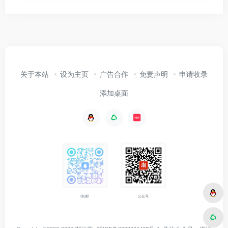
关于本站
设为主页
广告合作
免责声明
申请收录
添加桌面
公众号
QQ群