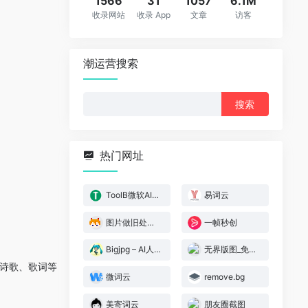
1566
31
1057
6.1M
收录网站
收录 App
文章
访客
潮运营搜索
搜
索：
热门网址
ToolB微软AI文字转语音
易词云
图片做旧处理工具
一帧秒创
Bigjpg – AI人工智能图片无损放大
无界版图_免费人工智能AI绘画工具
诗歌、歌词等
微词云
remove.bg
美寄词云
朋友圈截图