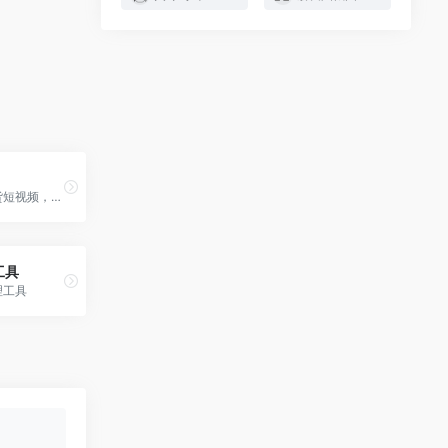
声动视界面向带货短视频，支持视频翻译、文本转语音、视频配音功能，有大量高品质适合带货口播的音频，支持100+语言翻译，AI让你快速找到全世界的买家。
工具
理工具