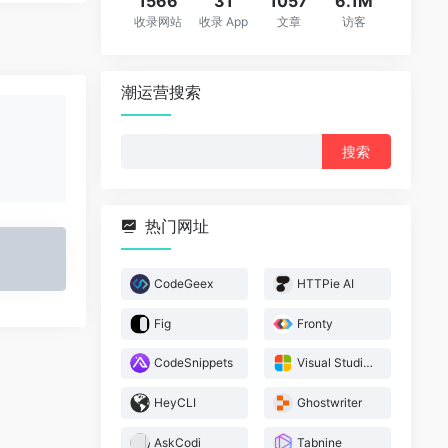
1566
31
1057
6.1M
收录网站
收录 App
文章
访客
潮运营搜索
搜
索：
热门网址
CodeGeex
HTTPie AI
Fig
Fronty
CodeSnippets
Visual Studio IntelliCode
HeyCLI
Ghostwriter
AskCodi
Tabnine