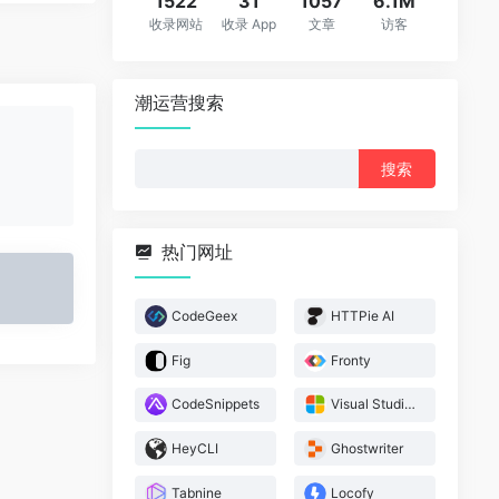
1522
31
1057
6.1M
收录网站
收录 App
文章
访客
潮运营搜索
搜
索：
热门网址
CodeGeex
HTTPie AI
Fig
Fronty
CodeSnippets
Visual Studio IntelliCode
HeyCLI
Ghostwriter
Tabnine
Locofy