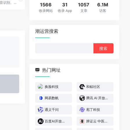
Nuance是一家语音识别、自然语言理解和文本到语音技术领域的全球领导者
1566
31
1057
6.1M
收录网站
收录 App
文章
访客
潮运营搜索
搜
索：
热门网址
换脸科技
和鲸社区
网易数帆
腾讯 AI 开放平台
通义千问
庖丁科技
百度AI开放平台
辨证云 中医AI辨证系统