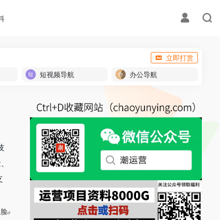
料
立即打赏
短视频导航
办公导航
技
脸、
支
换脸