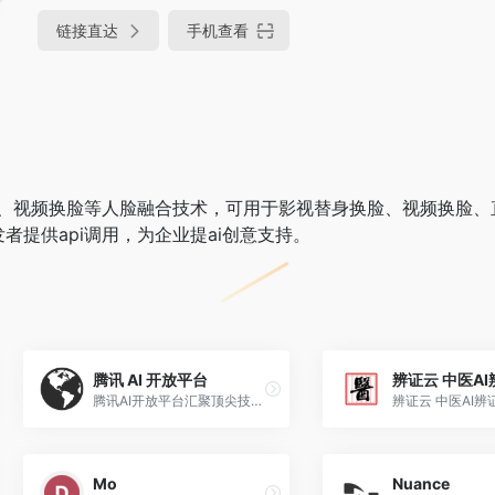
链接直达
手机查看
脸、视频换脸等人脸融合技术，可用于影视替身换脸、视频换脸、
者提供api调用，为企业提ai创意支持。
腾讯 AI 开放平台
辨证云 中医A
腾讯AI开放平台汇聚顶尖技术，专业人才和行业资源，依托腾讯AI Lab、腾讯云、优图实验室及合作伙伴强大的AI技术能力，升级锻造创业项目。通过腾讯品牌、创投和流量广告等资源，为AI技术及产品找到更多的应用场景，实现产品从打造到引爆的全过程。
辨证云 中医AI辨
Mo
Nuance