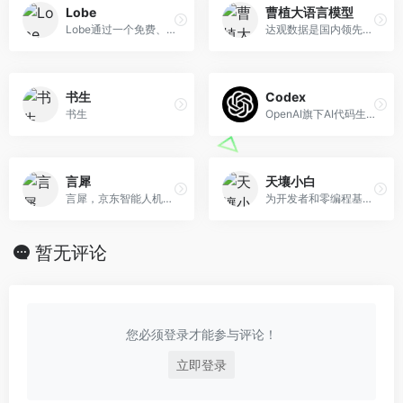
Lobe
曹植大语言模型
Lobe通过一个免费、易于使用的工具帮助您训练机器学习模型。
达观数据是国内领先的文本智能处理专家,利用先进的自然语言处理(NLP)达观数据是国内领先的智能文本处理专家， 结合先进的自然语言处理（NLP）、智能文档处理（IDP）、光学字符识别（OCR）、机器人流程自动化（RPA）、知识图谱等技术， 为大型企业和政府机构提供文档智能审阅、智能知识管理、知识搜索与问答、文档智能写作、智能推荐、办公流程自动化等智能文本处理产品。 达观数据通过持续投入研发和创新，不断提升产品和服务的质量与效率，为企业提供更好的文本智能化解决方案，让计算机协助人工完成业务流程自动化， 大幅度提高企业效率与智能化水平。
书生
Codex
书生
OpenAI旗下AI代码生成训练模型
言犀
天壤小白
言犀，京东智能人机交互平台，懂业务更懂你，是融合京东自身十年客户服务与营销的最佳实践以及自研全链路AI能力的服务数智化平台级产品。为政务、金融、零售、教育等行业领域提供以用户为中心的客户服务、营销、流程自动化的新一代智能化解决方案，助力客户实现服务数智化转型。
为开发者和零编程基础人员轻松创建个性化的AI应用。
暂无评论
您必须登录才能参与评论！
立即登录