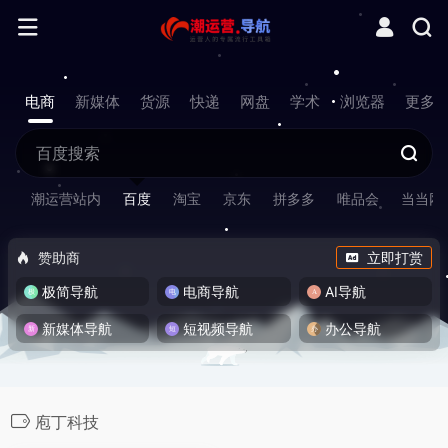
电商
新媒体
货源
快递
网盘
学术
浏览器
更多
潮运营站内
百度
淘宝
京东
拼多多
唯品会
当当网
赞助商
立即打赏
极简导航
电商导航
AI导航
新媒体导航
短视频导航
办公导航
庖丁科技