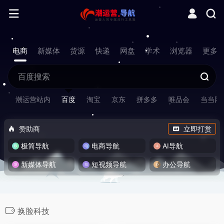
电商
新媒体
货源
快递
网盘
学术
浏览器
更多
潮运营站内
百度
淘宝
京东
拼多多
唯品会
当当网
赞助商
立即打赏
极简导航
电商导航
AI导航
新媒体导航
短视频导航
办公导航
换脸科技