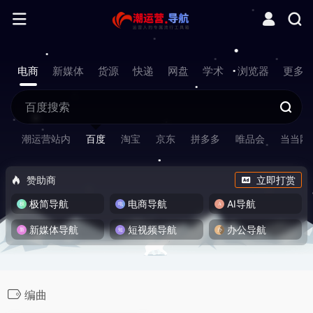
电商
新媒体
货源
快递
网盘
学术
浏览器
更多
潮运营站内
百度
淘宝
京东
拼多多
唯品会
当当网
赞助商
立即打赏
极简导航
电商导航
AI导航
新媒体导航
短视频导航
办公导航
编曲