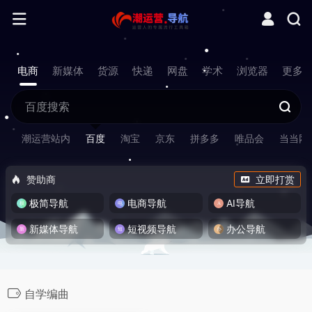
电商
新媒体
货源
快递
网盘
学术
浏览器
更多
潮运营站内
百度
淘宝
京东
拼多多
唯品会
当当网
赞助商
立即打赏
极简导航
电商导航
AI导航
新媒体导航
短视频导航
办公导航
自学编曲