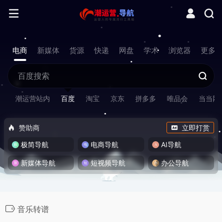
电商
新媒体
货源
快递
网盘
学术
浏览器
更多
潮运营站内
百度
淘宝
京东
拼多多
唯品会
当当网
赞助商
立即打赏
极简导航
电商导航
AI导航
新媒体导航
短视频导航
办公导航
音乐转谱