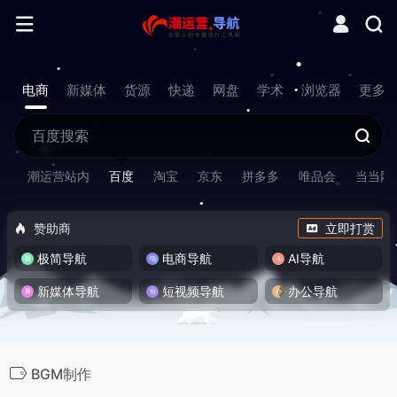
电商
新媒体
货源
快递
网盘
学术
浏览器
更多
潮运营站内
百度
淘宝
京东
拼多多
唯品会
当当网
赞助商
立即打赏
极简导航
电商导航
AI导航
新媒体导航
短视频导航
办公导航
BGM制作