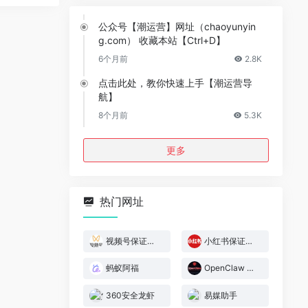
公众号【潮运营】网址（chaoyunyin
g.com） 收藏本站【Ctrl+D】
6个月前
2.8K
点击此处，教你快速上手【潮运营导
航】
8个月前
5.3K
更多
热门网址
视频号保证金规则
小红书保证金规则
蚂蚁阿福
OpenClaw 官网
360安全龙虾
易媒助手