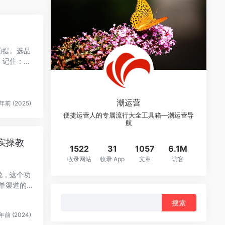
前提。选品
。记住：
潮运营
年前 (2025)
便捷运营人的专属流行大全工具箱—潮运营导
航
实操教
1522
31
1057
6.1M
收录网站
收录 App
文章
访客
说，这个功
单渠道的
搜
索：
年前 (2024)