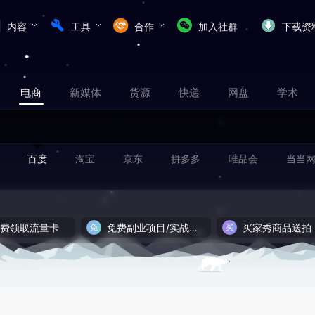
内容
工具
合作
加入社群
下载资
电商
新媒体
货源
快递
网盘
学术
百度
淘宝
京东
拼多多
唯品会
当当
免费领取流量卡
免费副业项目/实战推荐
买家秀商品送拍