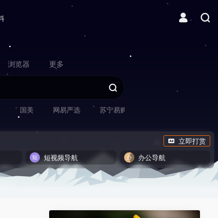
料
浏览器
更多
网
国美
网易严选
苏宁易购
立即打赏
短视频导航
办公导航