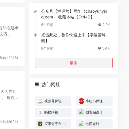
公众号【潮运营】网址（chaoyunyin
g.com） 收藏本站【Ctrl+D】
6个月前
2.9K
单后却拖延半
战技巧，一
点击此处，教你快速上手【潮运营导
航】
8个月前
5.4K
年前 (2025)
更多
热门网址
，因为在店
议在
视频号保证金规则
小红书保证金规则
蚂蚁阿福
创客贴设计
年前 (2024)
买家秀平台-模特喵喵
电商导航