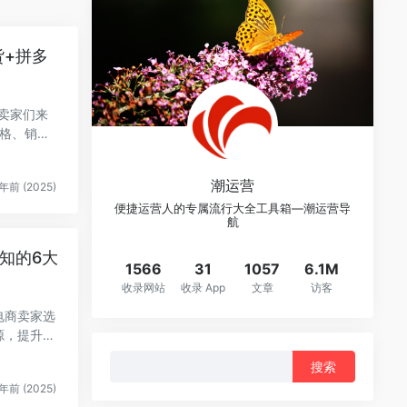
货+拼多
卖家们来
格、销
潮运营
年前 (2025)
便捷运营人的专属流行大全工具箱—潮运营导
航
知的6大
1566
31
1057
6.1M
收录网站
收录 App
文章
访客
电商卖家选
源，提升选
搜
索：
年前 (2025)