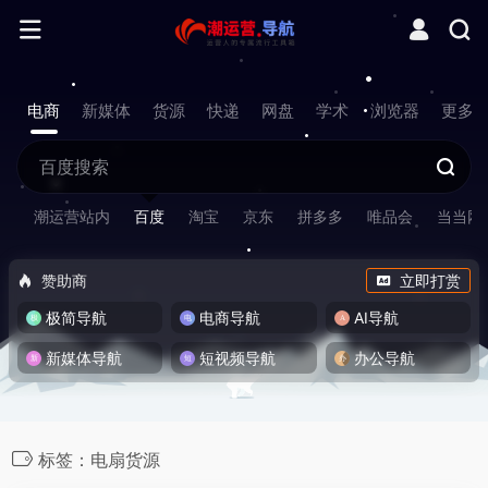
电商
新媒体
货源
快递
网盘
学术
浏览器
更多
潮运营站内
百度
淘宝
京东
拼多多
唯品会
当当网
赞助商
立即打赏
极简导航
电商导航
AI导航
新媒体导航
短视频导航
办公导航
标签：电扇货源