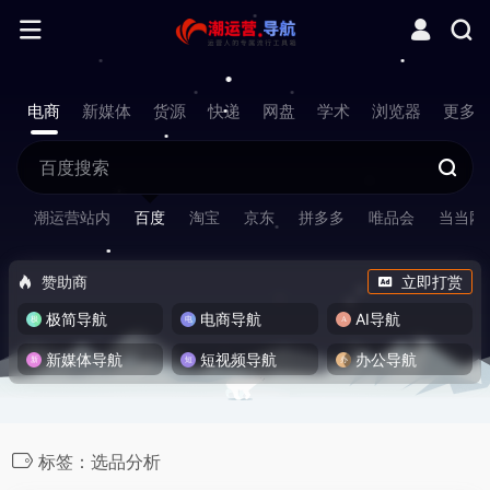
电商
新媒体
货源
快递
网盘
学术
浏览器
更多
潮运营站内
百度
淘宝
京东
拼多多
唯品会
当当网
赞助商
立即打赏
极简导航
电商导航
AI导航
新媒体导航
短视频导航
办公导航
标签：选品分析