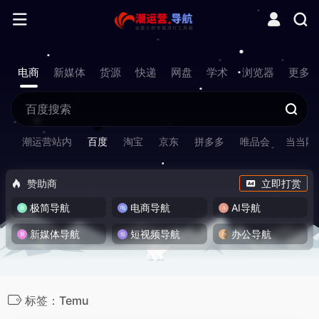
电商
新媒体
货源
快递
网盘
学术
浏览器
更多
潮运营站内
百度
淘宝
京东
拼多多
唯品会
当当网
赞助商
立即打赏
极简导航
电商导航
AI导航
新媒体导航
短视频导航
办公导航
标签：Temu