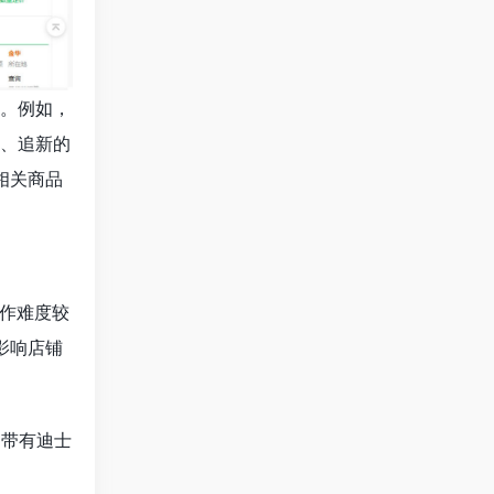
势。例如，
众、追新的
相关商品
操作难度较
影响店铺
售带有迪士