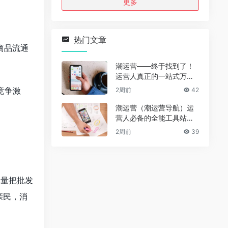
更多
热门文章
商品流通
潮运营——终于找到了！
运营人真正的一站式万能
资源导航（免费、无广
竞争激
2周前
42
告、全赛道通用）
潮运营（潮运营导航）运
营人必备的全能工具站｜
完整功能详解
2周前
39
尽量把批发
亲民，消