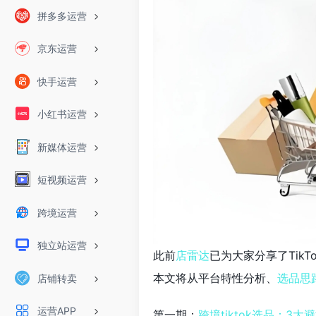
拼多多运营
京东运营
快手运营
小红书运营
新媒体运营
短视频运营
跨境运营
独立站运营
此前
店雷达
已为大家分享了Tik
本文将从平台特性分析、
选品思
店铺转卖
运营APP
第一期：
跨境tiktok选品：3