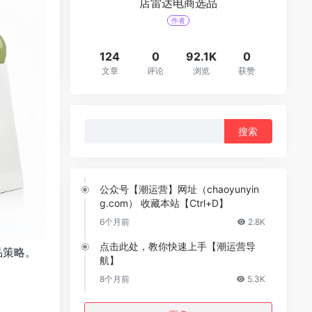
店雷达电商选品
作者
124
0
92.1K
0
文章
评论
浏览
获赞
搜
索：
公众号【潮运营】网址（chaoyunyin
g.com） 收藏本站【Ctrl+D】
6个月前
2.8K
点击此处，教你快速上手【潮运营导
品策略。
航】
8个月前
5.3K