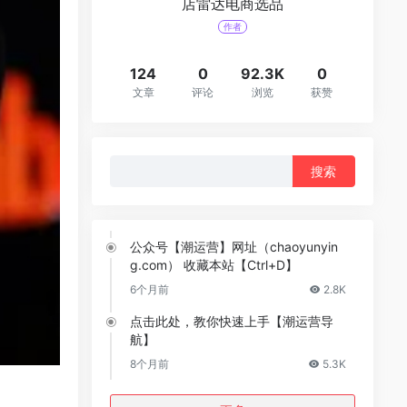
店雷达电商选品
作者
124
0
92.3K
0
文章
评论
浏览
获赞
搜
索：
公众号【潮运营】网址（chaoyunyin
g.com） 收藏本站【Ctrl+D】
6个月前
2.8K
点击此处，教你快速上手【潮运营导
航】
8个月前
5.3K