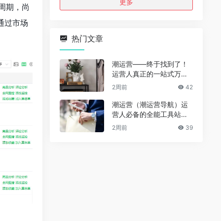
更多
周期，尚
通过市场
热门文章
潮运营——终于找到了！
运营人真正的一站式万能
资源导航（免费、无广
2周前
42
告、全赛道通用）
潮运营（潮运营导航）运
营人必备的全能工具站｜
完整功能详解
2周前
39