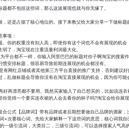
标题都不包括这些词，那么这波展现也就与你无缘了。
候，还是占据了核心地位的。接下来教父给大家分享一下做标题
意事项：
标题。你的权重没有别人高，即使你有这个词也不会有展现的机会
太弱了，淘宝现在注重流量利润最大化。
题，因为平台都不一样，你输入阿里巴巴的标题对你子啊淘宝的搜索
习惯安排标题，很容易导致前期连展现的机会都没有。
你是有网红店铺或者其他第三方平台直接的推广支持，否则建议好
过，乱做标题会导致你没有在淘宝直接展现的机会，因为你可能
据再好再漂亮都不要用。既然买家输入了自己想买的，比如说连衣
那你觉得一个要买连衣裙的人会去看你的杯子吗?淘宝会给你展
。
组合公式【品牌词】带有品牌或者后期想要做自己品牌的酒家，
灰词+次要核心词。先给大家解释一下这些词的意思，核心词我自
目的一级引流词，大类目二，三级引流词)，可以选择搜索人气高