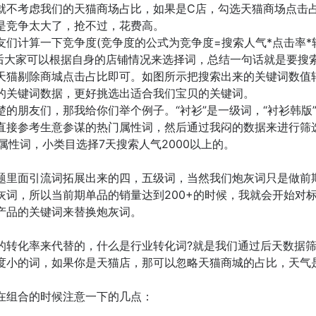
就不考虑我们的天猫商场占比，如果是C店，勾选天猫商场点击
就是竞争太大了，抢不过，花费高。
们计算一下竞争度(竞争度的公式为竞争度=搜索人气*点击率*
来以后大家可以根据自身的店铺情况来选择词，总结一句话就是要搜
天猫剔除商城点击占比即可。如图所示把搜索出来的关键词数值
的关键词数据，更好挑选出适合我们宝贝的关键词。
的朋友们，那我给你们举个例子。“衬衫”是一级词，“衬衫韩版
直接参考生意参谋的热门属性词，然后通过我闷的数据来进行筛
的属性词，小类目选择7天搜索人气2000以上的。
题里面引流词拓展出来的四，五级词，当然我们炮灰词只是做前
灰词，所以当前期单品的销量达到200+的时候，我就会开始对
产品的关键词来替换炮灰词。
的转化率来代替的，什么是行业转化词?就是我们通过后天数据
度小的词，如果你是天猫店，那可以忽略天猫商城的占比，天气
在组合的时候注意一下的几点：