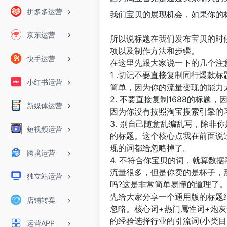
拼多多运营
我们宝贝的展现机会，如果你的
京东运营
所以说标题在我们发布宝贝的时
项以及制作方法和步骤。
快手运营
在这里先跟大家说一下的几个注
1 .切记不要直接复制同行爆款
小红书运营
简单，因为你的流量变现的能力
2. 不要直接复制1688的标
新媒体运营
因为你没有按照淘宝搜索引擎的
3. 别自己随意乱编乱写，除非
短视频运营
的标题。这个核心点我在前面说
现的词都给忽略掉了。
跨境运营
4. 不符合你宝贝的词，就算数
流量很多，但是你卖的是杯子，
独立站运营
吗?这是非常简单易懂的道理了
先给大家分享一个通用版的标题
店铺转卖
忽略。核心词+热门属性词+炮
的经验选择行业的引流词(小类
运营APP