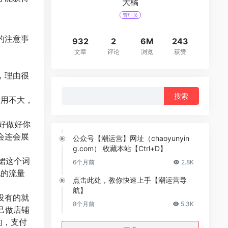
大橘
管理员
的注意事
932
2
6M
243
文章
评论
浏览
获赞
，理由很
搜
作用不大，
索：
好做好你
会连会展
公众号【潮运营】网址（chaoyunyin
g.com） 收藏本站【Ctrl+D】
裙这个词
6个月前
2.8K
现的流量
点击此处，教你快速上手【潮运营导
航】
没有的就
8个月前
5.3K
己做店铺
的，支付