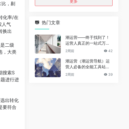
更多
占比，剔
转化率/在
热门文章
索人气
转换出
潮运营——终于找到了！
运营人真正的一站式万能
”是二级
资源导航（免费、无广
2周前
42
选，大类
告、全赛道通用）
潮运营（潮运营导航）运
营人必备的全能工具站｜
期搜索S
完整功能详解
2周前
39
标题进行进
筛选出转化
是要符合