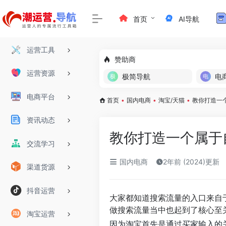
首页
AI导航
运营工具
赞助商
运营资源
极简导航
电
电商平台
首页
•
国内电商
•
淘宝/天猫
•
教你打造一
资讯动态
教你打造一个属于
交流学习
国内电商
2年前 (2024)更新
渠道货源
抖音运营
大家都知道搜索流量的入口来自
做搜索流量当中也起到了核心至
淘宝运营
因为淘宝首先是通过买家输入的