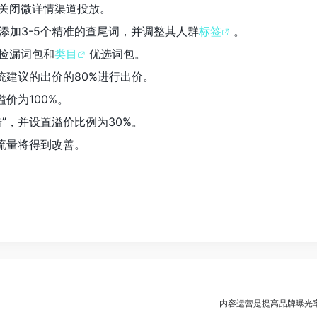
，关闭微详情渠道投放。
添加3-5个精准的查尾词，并调整其人群
标签
。
捡漏词包和
类目
优选词包。
系统建议的出价的80%进行出价。
溢价为100%。
”，并设置溢价比例为30%。
流量将得到改善。
内容运营是提高品牌曝光