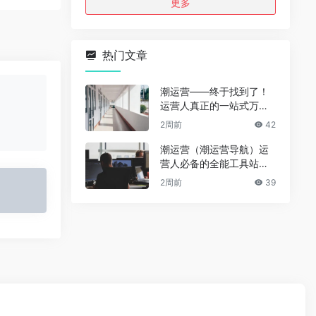
更多
热门文章
潮运营——终于找到了！
运营人真正的一站式万能
资源导航（免费、无广
2周前
42
告、全赛道通用）
潮运营（潮运营导航）运
营人必备的全能工具站｜
完整功能详解
2周前
39