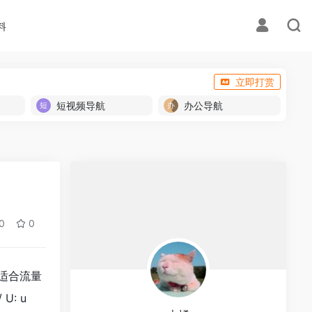
料
立即打赏
短视频导航
办公导航
0
0
适合流量
/ U: u