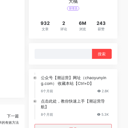
大橘
管理员
932
2
6M
243
文章
评论
浏览
获赞
搜
索：
公众号【潮运营】网址（chaoyunyin
g.com） 收藏本站【Ctrl+D】
6个月前
2.8K
点击此处，教你快速上手【潮运营导
航】
8个月前
5.3K
下一篇
率的有效方法