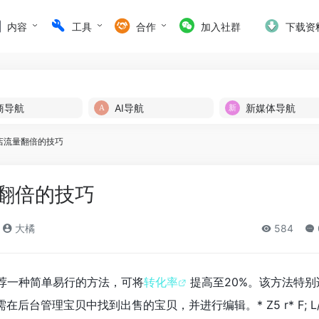
内容
工具
合作
加入社群
下载资
商导航
AI导航
新媒体导航
店流量翻倍的技巧
翻倍的技巧
大橘
584
荐一种简单易行的方法，可将
转化率
提高至20%。该方法特别
需在后台管理宝贝中找到出售的宝贝，并进行编辑。
* Z5 r* F; L