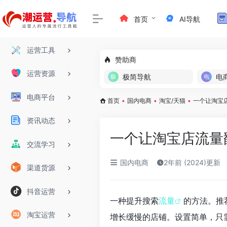
首页
AI导航
运营工具
赞助商
运营资源
极简导航
电
电商平台
首页
•
国内电商
•
淘宝/天猫
•
一个让淘宝
资讯动态
一个让淘宝店流量
交流学习
国内电商
2年前 (2024)更新
渠道货源
抖音运营
一种提升搜索
流量
的方法。推
淘宝运营
增长缓慢的店铺。设置简单，只