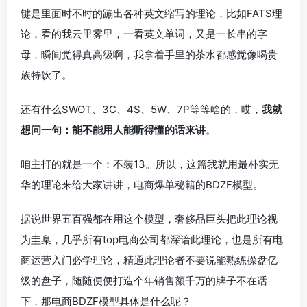
键是里面时不时的蹦出各种英文缩写的理论，比如FATS理
论，看的我云里雾里，一看英文单词，又是一长串的字
母，瞬间觉得真高级啊，我拿着手里的茶水都感觉像喝贵
族特饮了。
还有什么SWOT、3C、4S、5W、7P等等啥的，哎，
我就
想问一句：能不能用人能听得懂的话来讲
。
咱主打的就是一个：不装13。所以，这篇我就用最朴实无
华的理论来给大家讲讲，电商爆单秘籍的BDZF模型。
据说世界五百强都在用这个模型，奢侈品巨头把此理论视
为圭臬，几乎所有top电商公司都深谙此理论，也是所有电
商运营入门必学理论，精通此理论者不要说能熟练操盘亿
级的盘子，随随便便打造个年销售额千万的牌子不在话
下，那电商BDZF模型具体是什么呢？