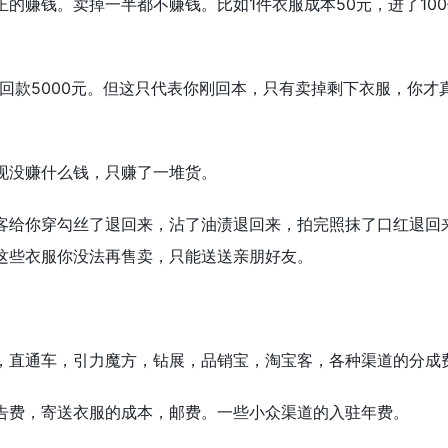
的赚钱。卖掉一半都不赚钱。比如1件衣服成本50元，进了10
件，回款5000元。但这只代表你刚回本，只有卖掉剩下衣服，你才
现没赚什么钱，只赚了一堆货。
客给你穿勾丝了退回来，沾了油渍退回来，拍完照抹了口红退回
这些衣服你没法再售卖，只能送送亲朋好友。
，直通车，引力魔方，钻展，品销宝，淘宝客，各种渠道的分成
告费，寄送衣服的成本，邮费。一些小众渠道的入驻年费。