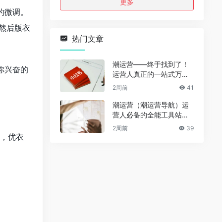
更多
的微调。
。然后版衣
热门文章
。
潮运营——终于找到了！
你兴奋的
运营人真正的一站式万能
资源导航（免费、无广
2周前
41
告、全赛道通用）
潮运营（潮运营导航）运
营人必备的全能工具站｜
完整功能详解
2周前
39
M，优衣
。