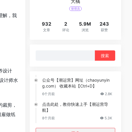
大橘
管理员
理解，我
932
2
5.9M
243
文章
评论
浏览
获赞
搜
索：
养设计
视设计师水
公众号【潮运营】网址（chaoyunyin
g.com） 收藏本站【Ctrl+D】
6个月前
2.8K
点击此处，教你快速上手【潮运营导
的裁剪，
航】
门雇做纸
8个月前
5.3K