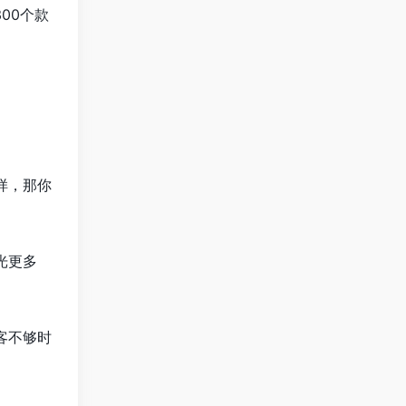
00个款
样，那你
光更多
客不够时