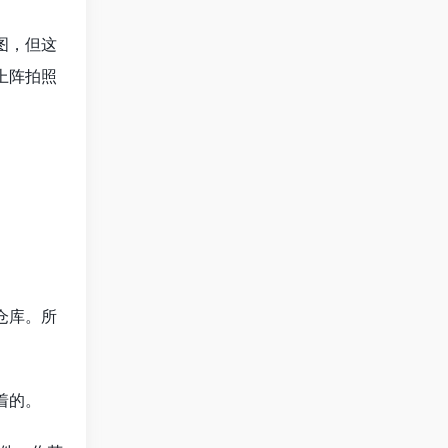
图，但这
上阵拍照
。
仓库。所
着的。