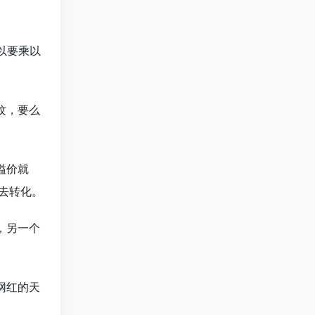
以要乘以
纹，要么
溢价就
去转化。
，另一个
网红的天