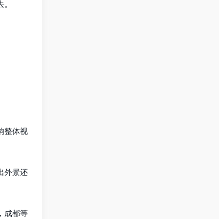
去。
响整体视
出外景还
，成都等