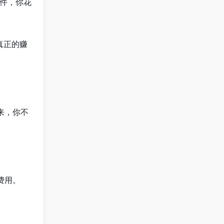
0件，你花
真正的赚
来，你不
费用。