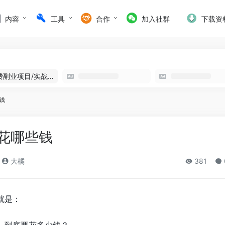
内容
工具
合作
加入社群
下载资
免费副业项目/实战推荐
钱
花哪些钱
大橘
381
就是：