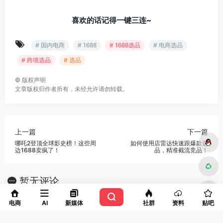
喜欢的话记得一键三连~
# 国内电商
# 1688
# 1688选品
# 电商选品
# 跨境选品
# 选品
©
版权声明
文章版权归作者所有，未经允许请勿转载。
上一篇
下一篇
哪吒2登顶全球影史榜！这些周
如何使用店雷达快速跟爆款选
边1688卖疯了！
品，精准截流竞品！
暂无评论
电商
AI
新媒体
社群
资料
贴吧