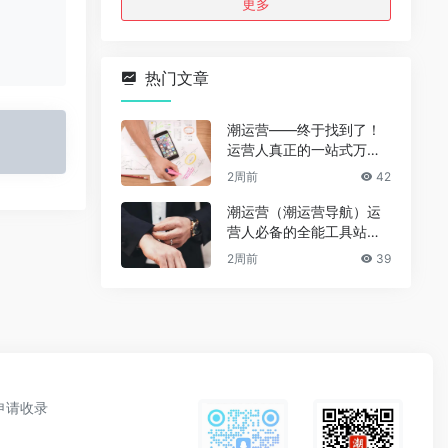
更多
热门文章
潮运营——终于找到了！
运营人真正的一站式万能
资源导航（免费、无广
2周前
42
告、全赛道通用）
潮运营（潮运营导航）运
营人必备的全能工具站｜
完整功能详解
2周前
39
申请收录