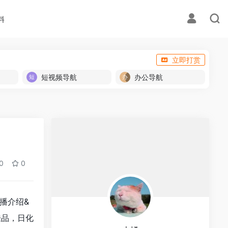
料
立即打赏
短视频导航
办公导航
0
0
主播介绍&
肤品，日化