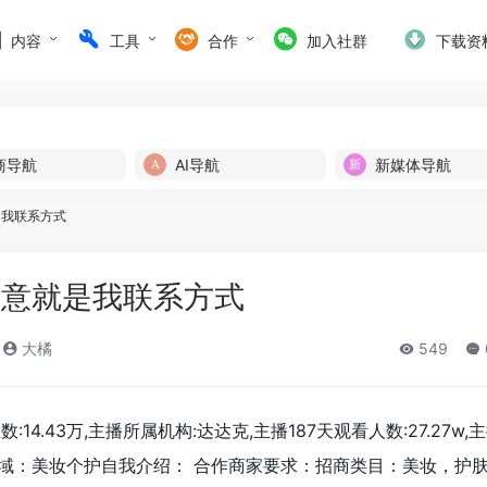
内容
工具
合作
加入社群
下载资
商导航
AI导航
新媒体导航
是我联系方式
如意就是我联系方式
大橘
549
14.43万,主播所属机构:达达克,主播187天观看人数:27.27w,
领域：美妆个护自我介绍： 合作商家要求：招商类目：美妆，护