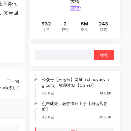
大橘
上不得低
管理员
 粉丝回
932
2
6M
243
文章
评论
浏览
获赞
搜
索：
公众号【潮运营】网址（chaoyunyin
下一篇
g.com） 收藏本站【Ctrl+D】
娅ella联系方式
6个月前
2.8K
点击此处，教你快速上手【潮运营导
航】
8个月前
5.3K