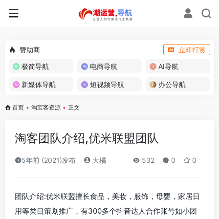
赞助商
立即打赏
极简导航
电商导航
AI导航
新媒体导航
短视频导航
办公导航
首页
•
淘宝客资源
•
正文
淘客团队介绍,优米联盟团队
5年前 (2021)发布
大橘
532
0
0
团队介绍:优米联盟擅长食品，美妆，服饰，母婴，家居日
用等类目策划推广，有300多个抖音达人合作账号如小团