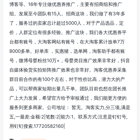
博客等。16年专注做优惠券推广，主要有招商组和推广
组。发展至今团队有15人。招商这块，我们做了有3年多
了，服务过的卖家总计超过5000人，对于产品选品，定
价，人群定位有很多经验。推广这块，我们各大优惠券平
台都有账号，大淘客网站有账号，在大淘客累计放单7万
8000多单。好单库 ，实惠猪，选单网，淘客助手都有账
号，微博母婴粉丝10万+，母婴类目推广效果非常好，抖音
自媒体验货实拍矩阵推广效果也非常好。淘客优惠券采集
群目前合作的有100个左右，对于性价比高，潜力大的产
品，可以帮商家短期出量几千单。团队目前也想在团长推
广上大力发展，希望官方给予审核通过，我们能更方便的
服务到更多商家。公司地址： 暂无。淘客实力,分三项,满是
五,一最差:金额:2|笔数:2|能力:1。联系方式:注意是钉钉号,
用钉钉搜索.17720582160|