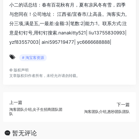
小二的话总结：春有百花秋有月，夏有凉风冬有雪，四季
与您同在！公司地址： 江西省/宜春市/上高县。淘客实力,
分三项,满是五,一最差:金额:3|笔数:2|能力:1。联系方式:注
意是钉钉号,用钉钉搜索.nanakitty521| liu13755830993|
yzf83557003| aini595719477| yc6666688888|
# 淘宝客资源
©
版权声明
文章版权归作者所有，未经允许请勿转载。
上一篇
下一篇
淘客团队介绍,尖子生招商团队团
淘客团队介绍,惠秒团队团队
队
暂无评论