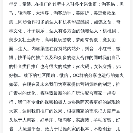
母婴，童装…在推广的过程中入驻多个采集群：淘客易，黑
马，轻淘客，大淘客，淘客助手，美丽折，美逛爆款采
集….同步合作很多的达人和机构华星酷娱，如懿文创，奇
林文化，叶子娱乐….达人有各方面的领域达人：桃桃妈，
美少女壮士爽哥，高司机玩游戏，梦雨有食欲，魔女面
面….达人。内容渠道在保持站内站外，抖音，小红书，微
博，快手等的推广以及和众多的达人合作的同时我们自己
的抖音类目推广也有很大的成效：yc大码，女装穿搭，yc
好物…. 线下的社区团购，微信，QQ群的分享也进行的如火
如荼。在现在及未来我们为商家提供营销策略的制定，推
广素材的优化，将联盟最新的推广玩法配合商家一起实
行，我们有专业的视频拍摄人员协助商家将更好的展现给
大家，达到我们推广的效果，根据商家的需求把力度产品
头放于大淘客，好单库，轻淘客，实惠猪，羊毛省钱，好
省….大流量平台。致力于助推商家的根本，不断创新，用