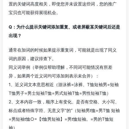
置的关键词高度相关，即使您并未设置这些词，您的推广
宝贝也可能获得展现机会。
Q：为什么提示关键词添加重复、或者屏蔽某关键词后还是
出现？
通常在加词的时候如果提示重复词，可能就是出现了同义
词的原因，建议排查下。
同义词举例（举例仅帮助理解，不同词可能情况有所差
异，如果两个近义词均可添加则表示未合并）：
1、近义词文本意思相近（游泳裤=泳裤、T恤短袖男=短袖
T恤男子=男士短袖T恤=男式短袖T恤=男性短袖T恤）
2、文本内容一致，顺序上有变化、是否有空格、大小写、
标点或者特殊字符、无意义字“的”（短袖男t恤=男T恤 短袖
=男短袖t恤○=【t恤男短袖】=男t恤短袖。=男的T恤短
袖）