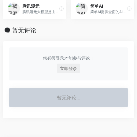
腾讯混元
简单AI
腾讯混元大模型是由腾讯研发的大语言模型，具备跨领域知识和自然语言理解能力，实现基于人机自然语言对话的方式，理解用户指令并执行任务，帮助用户实现人获取信息，知识和灵感。
简单AI提供全面的AI社区服务，包括AI作图、文生图prompt社区、AI文案、AI头像、AI素材、AI设计等。以“快人一步，轻松玩转AI” 为理念，致力于让每一个用户都能便捷地使用和理解人工智能。
暂无评论
您必须登录才能参与评论！
立即登录
暂无评论...