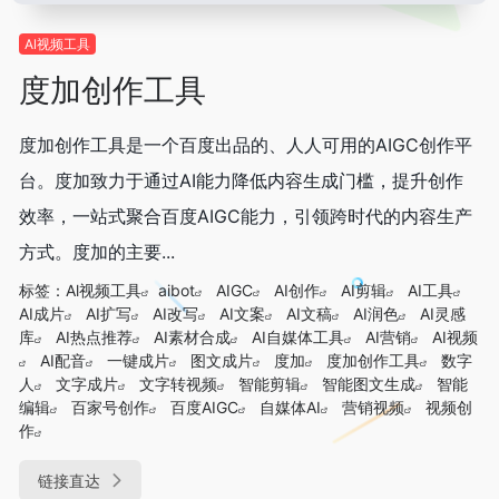
Al视频工具
度加创作工具
度加创作工具是一个百度出品的、人人可用的AIGC创作平
台。度加致力于通过AI能力降低内容生成门槛，提升创作
效率，一站式聚合百度AIGC能力，引领跨时代的内容生产
方式。度加的主要...
标签：
Al视频工具
aibot
AIGC
AI创作
AI剪辑
AI工具
AI成片
AI扩写
AI改写
AI文案
AI文稿
AI润色
AI灵感
库
AI热点推荐
AI素材合成
AI自媒体工具
AI营销
AI视频
AI配音
一键成片
图文成片
度加
度加创作工具
数字
人
文字成片
文字转视频
智能剪辑
智能图文生成
智能
编辑
百家号创作
百度AIGC
自媒体AI
营销视频
视频创
作
链接直达