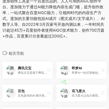
度加创作工具是一个百度出品的、人人可用的AIGC创作平
台。度加致力于通过AI能力降低内容生成门槛，提升创作效
率，一站式聚合百度AIGC能力，引领跨时代的内容生产方
式。度加的主要功能包括AI成片（图文成片/文字成片）、AI
数字人等。自2022年3月百家号开放内测以来，一年时间共
计超过45万+百度创作者使用AIGC技术能力，创作700万篇
+作品，百度累计分发量超过200亿+。
相关导航
腾讯元宝
即梦AI
腾讯元宝是基于腾讯混元大模型的AI应用，可以帮你写作绘画文案翻译编程搜索阅读总结的全能助手
即梦AI一站式智能创作平台，即刻造梦。提供AI绘画和AIGC视频创作体验，拥有激发无限创作灵感的社区。让即梦AI开启您的智能创作之旅，探索梦境实现的无限可能！
豆包
讯飞星火
豆包是你的AI 聊天智能对话问答助手，写作文案翻译情感陪伴编程全能工具。豆包为你答疑解惑，提供灵感，辅助创作，也可以和你畅聊任何你感兴趣的话题。
讯飞星火认知大模型，是由科大讯飞推出的新一代认知智能大模型，拥有跨领域的知识和语言理解能力，能够基于自然对话方式理解与执行任务，提供语言理解、知识问答、逻辑推理、数学题解答、代码理解与编写等多种能力。