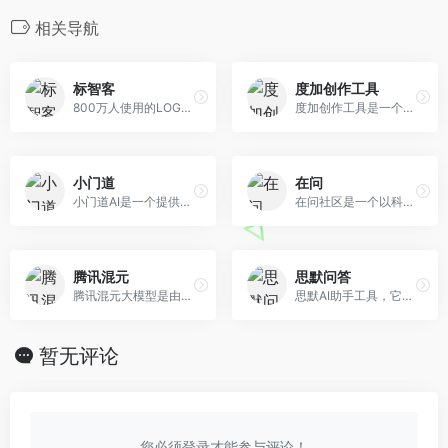
相关导航
标智客
度加创作工具
800万人使用的LOGO免费设计在线生成网站!标智客使用AIGC技术为品牌在线生成logo,智能化生成公司logo设计,商标设计,标志设计及企业VI设计. 标志客可1分钟生成个性化logo设计和VI设计，源文件可下载!
度加创作工具是一个百度出品的、人人可用的AIGC创作平台。度加致力于通过AI能力降低内容生成门槛，提升创作效率，一站式聚合百度AIGC能力，引领跨时代的内容生产方式。度加的主要功能包括AI成片（图文成片/文字成片）、AI数字人等。自2022年3月百家号开放内测以来，一年时间共计超过45万+百度创作者使用AIGC技术能力，创作700万篇+作品，百度累计分发量超过200亿+。
小门道
在问
小门道AI是一个提供AI服务的网站，Midjourney绘画，抠图，去除水印，魔法抹除，图片变清，无损放大，SVG矢量图等服务
在问社区是一个以科技普及为使命的免费开源社区，致力于为广大用户提供世界知识和专业服务。在问社区集成了众多优秀的大语言模型，用户可以轻松地获取和使用这些模型实现自然语言处理、智能问答、文本创作等多种功能。此外，我们还支持AI作画、文档分析、在线检索和思维导图等功能，帮助用户更高效地获取和处理信息。在问社区秉持开放、共享的精神，欢迎广大用户加入我们，共同探索科技的魅力。
腾讯混元
思默问答
腾讯混元大模型是由腾讯研发的大语言模型，具备跨领域知识和自然语言理解能力，实现基于人机自然语言对话的方式，理解用户指令并执行任务，帮助用户实现人获取信息，知识和灵感。
思默AI助手工具，它不仅支持AI问答，还有智能写作、AI专业训练、代码助手、AI娱乐、AI绘画和AI语音的功能，每个分类下都有不同的小功能可以使用，非常全面。
暂无评论
您必须登录才能参与评论！