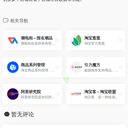
相关导航
潮电街 – 报名潮品
淘宝逛逛
潮电街欢迎所有和智能、科技感、设计感相关的潮品，不限品类，只求够潮够科技，请通过此通道报名单品。
淘宝官方逛逛
商品系列管理
引力魔方
淘宝商品系列管理，链接分类搭建组合
超级推荐支持商品，图文，直播，短视频，淘积木等多种创意，更有长图，智能创意，智能标题，营销卖掉，优惠券权益等多中创意工具，让商家可以以各种内容与消费者互动，玩转信息流营……
阿里研究院
淘宝客 – 淘宝联盟
阿里研究院是依托阿里巴巴集团海量数据、深耕小企业前沿案例、集结全球商业智慧，以开放、合作、共建、共创的方式打造具影响力的新商业知识平台。
淘宝客，是一种按成交计费的推广模式，也指通过推广赚取收益的一类人。
暂无评论