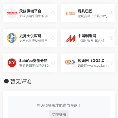
天猫供销平台
玩具巴巴
天猫供销平台中的供应商大多数都是已经入驻了天猫平台的品牌商家，由这些品牌商家提供货源。在你的淘宝店绑定了供销平台之后，商铺中所上架的货物是不需要自己再去采购和囤货的。
做玩具就上玩具巴巴,10万玩具采购商每天必看网站
史努比供应链
中国制造网
史努比供应链管理平台，提供一站式定制服务，在线即可免费设计出图，一键传输产品，特有的POD插件能满足用户前端下单时各类定制化需求，实时预览效果。先出单后生产，满足卖家的各类需求，精准扶持帮助。
中国制造网-国内综合B2B电子商务平台，覆盖全行业品类：工业品、原材料、家居百货和商务服务等。
SaleYee赛盈分销
购途网（GO2.CN）
赛盈分销平台精选30000+海外仓现货SKU，免费入驻，支持欧美等海外仓外贸货源一件代发，无缝对接Amazon、Walmart、eBay、Wish、Shopify等平台，实现跨境电商无门槛分销
购途网(www.go2.cn)汇优质女鞋货源，聚实力女鞋大厂，享海量商机流量，为广大女鞋厂家、卖家提供高质量的贸易信息服务！
暂无评论
您必须登录才能参与评论！
立即登录