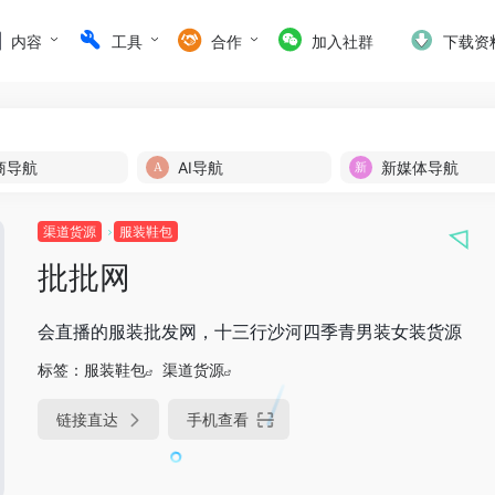
内容
工具
合作
加入社群
下载资
商导航
AI导航
新媒体导航
渠道货源
服装鞋包
批批网
会直播的服装批发网，十三行沙河四季青男装女装货源
标签：
服装鞋包
渠道货源
链接直达
手机查看