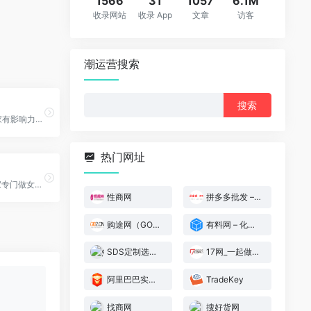
1566
31
1057
6.1M
收录网站
收录 App
文章
访客
潮运营搜索
搜
索：
阿德采购网是一家有影响力的b2b免费发布信息网站,为您提供全面的b2b供求信息,免费发布b2b新闻、报价、公司黄页等相关免费信息,B2B信息推广平台就选阿德采购网.
热门网址
开山网(k3)是一家专门做女鞋货源批发的网站；数千家经过严格认证筛选的女鞋生产厂家为全国各地电商卖家、批发零售商提供稳定靠谱的女鞋货源，开山网每天展示丰富的一手货源女鞋，并……
性商网
拼多多批发 – 拼多多官方采购批发平台
购途网（GO2.CN）
有料网 – 化工产业数字化综合服务平台
SDS定制选品 – 跨境电商DIY产品铺货平台
17网_一起做网店
阿里巴巴实力工厂
TradeKey
找商网
搜好货网