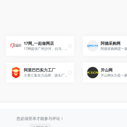
17网_一起做网店
阿德采购网
17网提供广州沙河、白马、十三行、女人街等服装批发市场货源，包括女装、男装、 牛仔裤、女鞋等一手服装货源。
阿里巴巴实力工厂
开山网
主要汇集实力品牌、源头厂家和品牌代理。这些商家不仅有比大市场会员更严格的入驻门槛，更经过国际权威认证机构进行深度验厂验商。
您必须登录才能参与评论！