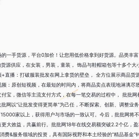
场的一手货源，平台0加价！让您用低价格拿到好货源。品类丰富
的货源供应，在女装，男装，童装， 饰品与鞋帽箱包等十多个大
+直播：打破服装批发在网上拿货的壁垒， 全方位展示商品货
视频：原创短视频，在最短的时间内，将商品卖点表现地淋漓尽
支付宝，微信等主流支付方式，在每一笔交易的过程中， 批批网
，批批网以“让批发变得更简单”为己任，不断探索、创新、调整业
商15000家以上，获得用户与市场的一致认可。今后，批批网将
更大效益，共赢前行。批批网18年在线交易额突破2.2个亿，
消费&服务领域的投资，具有国际视野和本土经验的“精品基金”