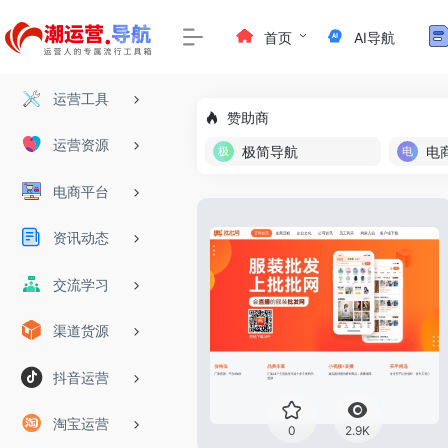
首页
AI导航
运营工具
赞助商
运营资源
极简导航
电
电商平台
资讯动态
交流学习
渠道货源
抖音运营
淘宝运营
0
2.9K