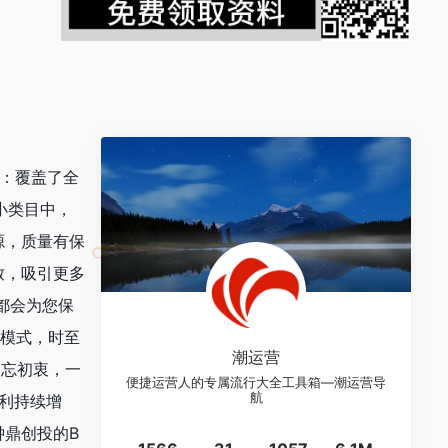
：覆盖了全
小类目中，
源，质量有保
致，吸引更多
都会为您保
务模式，时至
潮运营
不忘初衷，一
便捷运营人的专属流行大全工具箱—潮运营导
航
盈利持续增
钟鼎创投的B