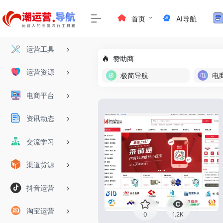
首页
AI导航
运营工具
赞助商
运营资源
极简导航
电
电商平台
资讯动态
交流学习
渠道货源
抖音运营
淘宝运营
0
1.2K