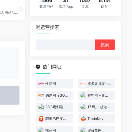
1566
31
1057
6.1M
收录网站
收录 App
文章
访客
百晓猫性商网是成人用品批发B2B网站
潮运营搜索
搜
索：
热门网址
性商网
拼多多批发 – 拼多多官方采购批发平台
购途网（GO2.CN）
有料网 – 化工产业数字化综合服务平台
SDS定制选品 – 跨境电商DIY产品铺货平台
17网_一起做网店
阿里巴巴实力工厂
TradeKey
找商网
搜好货网