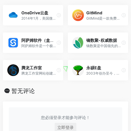
OneDrive云盘
GitMind
2014年1月，美国微软公司正式宣布SkyDrive更名为OneDrive。微软在YouTube宣布将旗下的云存储服务SkyDrive更名为OneDrive，是为了解决与英国天空广播公司的商标雷同案件。
GitMind是一款免费在线思维导图软件，支持Windows/Mac/Linux多平台操作及内容同步。
阿萨姆软件（盒子部落）
镝数聚-权威数据
阿萨姆软件是一个极具特色的资源网站，专注于推荐各类优秀的互联网资源，你可以免费获取我们精选的电脑软件、手机软件、操作系统、经验教程、影视资源等各个领域的资源！
镝数聚是中国领先的数据综合服务平台
腾龙工作室
永硕E盘
腾龙工作室网站创建于2017年10月1日，致力于分享安全的互联网资源和实用的技术文章。
2003年创办至今，超级稳定，已经完美到除了界面无懈可击了。支持游客上传，异地协作等功能。
暂无评论
您必须登录才能参与评论！
立即登录