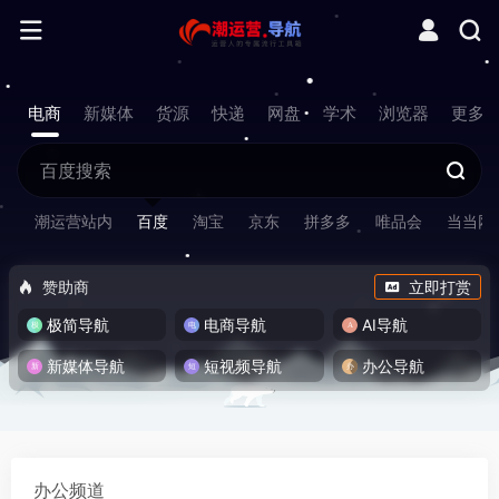
电商
新媒体
货源
快递
网盘
学术
浏览器
更多
潮运营站内
百度
淘宝
京东
拼多多
唯品会
当当网
赞助商
立即打赏
极简导航
电商导航
AI导航
新媒体导航
短视频导航
办公导航
办公频道