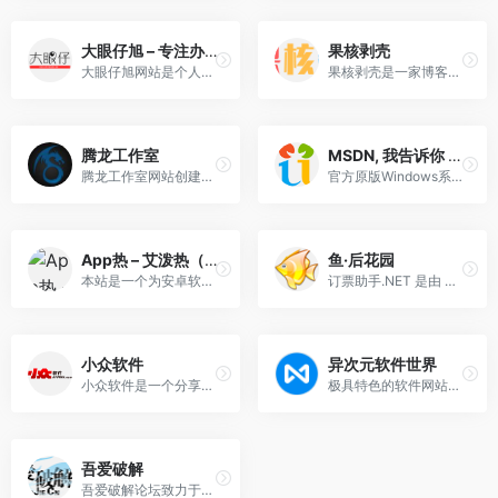
大眼仔旭 – 专注办公资源分享
果核剥壳
大眼仔旭网站是个人非盈利性网站,主要以分享日常工作生活办公技术资源为主,大眼仔热衷于分享互联网上一切所有美好事物,希望和您一起成长.
果核剥壳是一家博客类型的资源分享软件，分享绿色软件软件，破解软件，安卓软件，纯净系统等。守住互联网最后的一片净土。
腾龙工作室
MSDN, 我告诉你 – ITELLYOU
腾龙工作室网站创建于2017年10月1日，致力于分享安全的互联网资源和实用的技术文章。
官方原版Windows系统下载，无污染/无篡改/无病毒/无广告/无捆绑，非GHOST封装系统。
App热 – 艾泼热（原心海e站）
鱼·后花园
本站是一个为安卓软件与PC软件爱好者设立的资源网站。
订票助手.NET 是由 木鱼(iFish) 自2013年发起的一个非开源非商业免费软件，目标是做出一款功能全面稳定强大的12306非官方客户端。
小众软件
异次元软件世界
小众软件是一个分享、体验、评测电脑软件、手机应用、互联网产品的网站
极具特色的软件网站！专注于推荐优秀软件、APP应用和互联网资源，每篇图文评测都极其用心，并提供大量软件资源下载。
吾爱破解
吾爱破解论坛致力于软件安全与病毒分析的前沿，丰富的技术版块交相辉映，由无数热衷于软件加密解密及反病毒爱好者共同维护