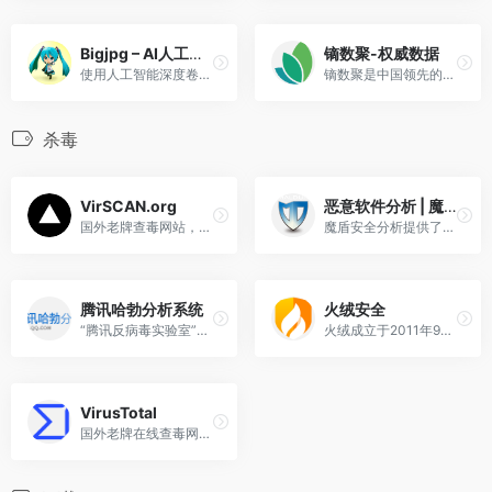
Bigjpg – AI人工智能图片无损放大
镝数聚-权威数据
使用人工智能深度卷积神经网络（CNN）智能无损放大图片，可放大4K级超高清分辨率（4000x4000）图片，最大32倍放大，效果秒杀PhotoZoom放大。
镝数聚是中国领先的数据综合服务平台
杀毒
VirSCAN.org
恶意软件分析 | 魔盾安全
国外老牌查毒网站，单文件上传限制最大20M
魔盾安全分析提供了一个免费的基于虚拟执行的恶意软件及网页链接分析平台。您可以在线上传需要分析的文件，或提交可疑的网页链接，魔盾安全分析会在虚拟环境中执行这个文件或打开
腾讯哈勃分析系统
火绒安全
“腾讯反病毒实验室”自主研发的安全辅助平台，普通用户单文件上传限制30MB。
火绒成立于2011年9月，是一家专注、纯粹的安全公司，致力于在终端安全领域，为用户提供专业的产品和专注的服务，并持续对外赋能反病毒引擎等相关自主研发技术。
VirusTotal
国外老牌在线查毒网站，聚合多个杀毒引擎对文件进行侦测