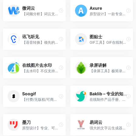
微词云
Axure
【词频分析】词云文字云生成器｜分词｜词频统计。
原型设计】一款专业的快速原型设计工具。
讯飞听见
图贴士
【语音转换】领先的翻译技术，为广大用户提供的语音转文字、录音转文字等服务。
GIF工具】GIF在线制作工具，专业的GIF动图压缩、格式转换、动图裁剪工具。
在线图片去水印
录屏讲解
【去水印】不仅支持多种图片格式，还支持批量处理多张图片。
【录屏工具】极简录屏、一键分享、花样互动
Soogif
Baklib – 专业的知识库及帮助文档制作软件
【付费/无版权/可商用】GIF动图制作工具，内容包括表情、影视综艺、艺术设计等领域。
在线制作产品手册、帮助中心、FAQ、Guide、知识库、产品介绍、开发文档、在线手册，并发布到网上
墨刀
易词云
原型设计】专业、可靠、简洁、易懂的在线产品原型工具与产品设计团队协作平台。
强大的文字云生成器，我们的工具非常适合“设计、运营和数据、大学生群体”使用，一般用于PPT，海报的插图，配图的制作，不仅支持生成词云图，还支持分词统计、词频分析等专业的功能