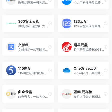
微云是腾讯公司为用户精心打造的一项智能云服务, 您可以通过微云方便地在手机和电脑之间同步文件、推送照片和传输数据。
个人用户注册后免费空间500G，迅雷云盘支持高速通道、支持高清播放，支持多分辨率流畅切换，还支持跨端同步，一端存储，多端取用。
360安全云盘
123云盘
360安全云盘为广大企事业单位公司和实名个人用户提供云存储及文件共享服务。
123 云盘目前完全免费、注册后可以获得 2T 的空间容量、服务器采用阿里云的 CDN，数据安全性采用多副本异地部署加密存储数据。
文叔叔
超星云盘
文叔叔是一款可以将任意文件，简单、安全、极速传给你朋友的工具。不限速，注册后免费空间20G~
超星云盘免费100GB存储空间，上传下载均不限速。
115网盘
OneDrive云盘
115网盘是国内最早一批上线的云存储项目，提供数据存储、智能应用、兴趣社交、生活学习等产品服务，是一款安全稳定、功能强大，能陪伴用户所有生命周期的智能生活产品。
2014年1月，美国微软公司正式宣布SkyDrive更名为OneDrive。微软在YouTube宣布将旗下的云存储服务SkyDrive更名为OneDrive，是为了解决与英国天空广播公司的商标雷同案件。
曲奇云盘
蓝奏·云存储
曲奇云盘，一款为小团队量身定制的多人文件共享免费网盘。每个成员拥有2T超大个人空间，可自由创建群组，每个群组独享250G共享空间，成员使用独立账号在同一群组开展文件共享、协同……
支持上传最大100M的文件，不限速不限容量~