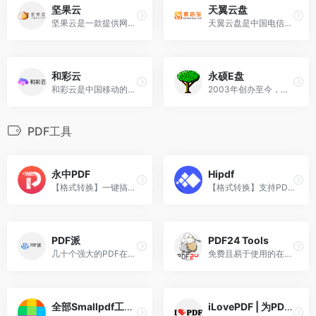
坚果云
天翼云盘
坚果云是一款提供网盘|云盘|云服务的团队协助软件,可随时随地实现共享文件夹。坚果云网盘支持移动办公,协同办公,文件同步,数据备份,智能管理,在线编辑等功能。
天翼云盘是中国电信推出的云存储服务，为用户提供跨平台的文件存储、备份、同步及分享服务，是国内领先的免费网盘，安全、可靠、稳定、快速。天翼云盘为用户守护数据资产。
和彩云
永硕E盘
和彩云是中国移动的统一云产品入口，融合个人云与家庭云，面向用户提供安全、智能、便捷、不限速的云存储服务。移动用户20G，非移动用户10G。
2003年创办至今，超级稳定，已经完美到除了界面无懈可击了。支持游客上传，异地协作等功能。
PDF工具
永中PDF
Hipdf
【格式转换】一键搞定PDF转换、合并、水印
【格式转换】支持PDF互转Word，PPT，Excel，图片；PDF压缩，加密，解锁等P操作。
PDF派
PDF24 Tools
几十个强大的PDF在线工具，无限次使用，永久免费，没有注册入口，人人都是VIP
免费且易于使用的在线PDF工具
全部Smallpdf工具，在线转换、压缩、编辑PDF文档
iLovePDF | 为PDF爱好者提供的PDF文件在线处理工具