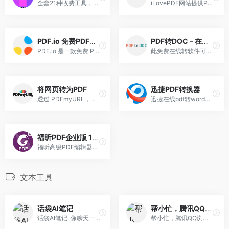
全套21种收费工具，帮您在线转换、压缩、编辑、签署PDF文档
iLovePDF网站提供PDF文件在线转换服务。它完全免费，而且使用方便。无论是合并PDF文件、拆分PDF文件、压缩PDF文件、Office文件转换为PDF文件，还是PDF转换为JPG图片等，iLovePDF都能满足您的需求！
PDF.io 免费PDF工具集
PDF转DOC – 在线转换PDF文档至Word格式
PDF.io 是一款免费 PDF 工具集，提供包括PDF 转档(支持从 Word、Excel 及 PPT 将文件转为 PDF)、PDF 合并/分割、PDF 压缩、PDF 加密/解密、PDF旋转以及PDF 与 JPG 图片互转等功能。 PDF.io 适用于中文，不会出现乱码或者无法显示的问题，这个工具完全免费，优点在于不用额外下载、安装软件，所有动作都能在浏览器上轻松完成。
此免费在线转软件可将PDF文档保存至Microsoft Word DOC格式的可编辑文档，与其它许多转换软件相比，可提供更优质的质量
将网页转为PDF
迅捷PDF转换器
透过 PDFmyURL，只需输入网址，它就能快速的将网页无失真的转换保存为PDF格式，而此种格式打印出来的效果是非常棒的。
迅捷在线pdf转word转换器免费版为您提供将PDF转换成WORD,word转换成pdf,ppt转换成pdf的免费在线转换服务；是一款完全免费的在线转换工具，在线免费完成PDF与word的转换体验，绿色小巧、无需安装！
福昕PDF企业版 10.1.4 绿色精简版
福昕高级PDF编辑器与Adobe Acrobat类似，是一款处理PDF文档的工具，PDF创建、修改、转换以及安全。它可以直接对PDF文档进行编辑、修改，而无需事先将PDF文档转化为Word等格式文件...
文本工具
话袋AI笔记
帮小忙，腾讯QQ浏览器在线工具箱平台
话袋AI笔记, 像聊天一样随时随地记录每一个想法，打造属于你的个人知识库，成为你的外挂大脑
帮小忙，腾讯QQ浏览器工具箱平台。帮小忙-全部分类工具